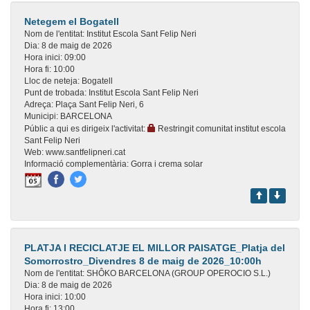
Netegem el Bogatell
Nom de l'entitat:
Institut Escola Sant Felip Neri
Dia:
8 de maig de 2026
Hora inici:
09:00
Hora fi:
10:00
Lloc de neteja:
Bogatell
Punt de trobada:
Institut Escola Sant Felip Neri
Adreça:
Plaça Sant Felip Neri, 6
Municipi:
BARCELONA
Públic a qui es dirigeix l'activitat:
Restringit comunitat institut escola
Sant Felip Neri
Web:
www.santfelipneri.cat
Informació complementària:
Gorra i crema solar
PLATJA I RECICLATJE EL MILLOR PAISATGE_Platja del
Somorrostro_Divendres 8 de maig de 2026_10:00h
Nom de l'entitat:
SHÔKO BARCELONA (GROUP OPEROCIO S.L.)
Dia:
8 de maig de 2026
Hora inici:
10:00
Hora fi:
13:00