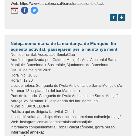
Web:
https://www.barcelona.cat/barcelonasostenible/ca/b
Neteja comunitària de la muntanya de Montjuïc. En
aquesta activitat, passejarem per la muntanya ment
Nom de l'entitat:
Associació SomlaClau
Acció coorganitzada per:
Cuidem Montjuïc, Aula Ambiental Sants-
Montjuïc, Barcelona + Sostenible, Ajuntament de Barcelona
Dia:
10 de maig de 2026
Hora inici:
10:30
Hora fi:
12:30
Lloc de neteja:
Guingueta de l'Aula Ambiental de Sants-Montjuïc (Av.
Miramar 13, esplanada del bar Marcelino)
Punt de trobada:
Guingueta de l'Aula Ambiental de Sants-Montjuïc
Adreça:
Av. Miramar 13, esplanada del bar Marcelino
Municipi:
BARCELONA
Públic a qui es dirigeix l'activitat:
Obert
Inscripció voluntaris:
https://inscripcions.barcelona.cat/neteja-maig/
Web:
instagram.com/aulaambientalsantsmontjuic
Informació complementària:
Roba i calçat còmode, gorra pel sol
Informació annexa: