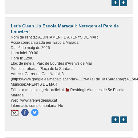
Let's Clean Up Escola Maragall: Netegem el Parc de
Lourdes!
Nom de l'entitat:
AJUNTAMENT D'ARENYS DE MAR
Acció coorganitzada per:
Escola Maragall
Dia:
6 de maig de 2026
Hora inici:
09:00
Hora fi:
12:00
Lloc de neteja:
Parc de Lourdes d'Arenys de Mar
Punt de trobada:
Plaça de la Sardana
Adreça:
Carrer de Can Nadal, 3
(https://www.google.es/maps/place/Pla%C3%A7a+de+la+Sardana/@41.58
Municipi:
ARENYS DE MAR
Públic a qui es dirigeix l'activitat:
Restringit Alumnes de 5è Escola
Maragall
Web:
www.arenysdemar.cat
Informació complementària:
No