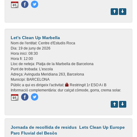
Let's Clean Up Marbella
Nom de l'entitat:
Centre d'Estudis Roca
Dia:
19 de juny de 2026
Hora inici:
08:30
Hora fi:
12:00
Lloc de neteja:
Platja de la Marbella de Barcelona
Punt de trobada:
L'escola
Adreça:
Avinguda Meridiana 263, Barcelona
Municipi:
BARCELONA
Públic a qui es dirigeix l'activitat:
Restringit 1r ESO A i B
Informació complementària:
dur calçat còmode, gorra, crema solar.
Jornada de recollida de residus  Lets Clean Up Europe 
Parc Fluvial del Besòs