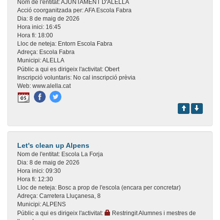
Nom de l'entitat:
AJUNTAMENT D'ALELLA
Acció coorganitzada per:
AFA Escola Fabra
Dia:
8 de maig de 2026
Hora inici:
16:45
Hora fi:
18:00
Lloc de neteja:
Entorn Escola Fabra
Adreça:
Escola Fabra
Municipi:
ALELLA
Públic a qui es dirigeix l'activitat:
Obert
Inscripció voluntaris:
No cal inscripció prèvia
Web:
www.alella.cat
Let's clean up Alpens
Nom de l'entitat:
Escola La Forja
Dia:
8 de maig de 2026
Hora inici:
09:30
Hora fi:
12:30
Lloc de neteja:
Bosc a prop de l'escola (encara per concretar)
Adreça:
Carretera Lluçanesa, 8
Municipi:
ALPENS
Públic a qui es dirigeix l'activitat:
Restringit Alumnes i mestres de