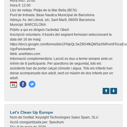
Hora inici:
10:00
Hora fi:
12:00
Lloc de neteja:
Platja de la Mar Bella (BCN)
Punt de trobada:
Base Nautica Municipal de Barcelona
Adreça:
Av. del Litoral, s/n, Sant Martí, 08005 Barcelona
Municipi:
BARCELONA
Públic a qui es dirigeix l'activitat:
Obert
Inscripció voluntaris:
A través del següent formulari seleccionant la
data del 16 de maig:
https://docs.google.com/forms/d/e/1FAIpQLSeZ9D4fkQWSaSNRvm9Toca
VgvFw/viewform
Web:
anellides.com
Informació complementària:
Lacció es duu a terme sempre amb un
mínim de 8 participants. Per qüestions de seguretat, tots els
assistents han de portar calçat còmode i aigua. Tots els infants han
danar acompanyats dun adult, sent un màxim de dos infants per un
adult.
Let's Clean Up Europe
Nom de l'entitat:
Keysight Technologies Sales Spain, SLU
Acció coorganitzada per:
Spectrum