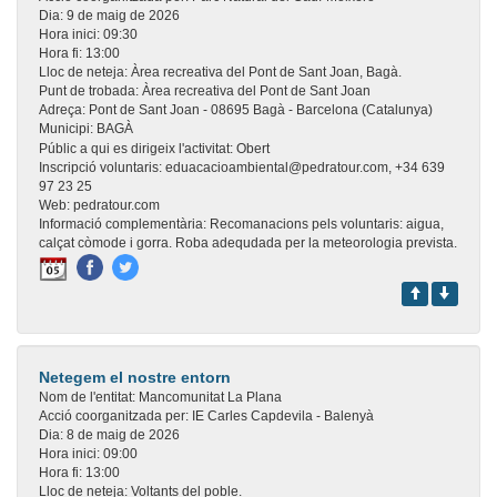
Dia:
9 de maig de 2026
Hora inici:
09:30
Hora fi:
13:00
Lloc de neteja:
Àrea recreativa del Pont de Sant Joan, Bagà.
Punt de trobada:
Àrea recreativa del Pont de Sant Joan
Adreça:
Pont de Sant Joan - 08695 Bagà - Barcelona (Catalunya)
Municipi:
BAGÀ
Públic a qui es dirigeix l'activitat:
Obert
Inscripció voluntaris:
eduacacioambiental@pedratour.com, +34 639
97 23 25
Web:
pedratour.com
Informació complementària:
Recomanacions pels voluntaris: aigua,
calçat còmode i gorra. Roba adequdada per la meteorologia prevista.
Netegem el nostre entorn
Nom de l'entitat:
Mancomunitat La Plana
Acció coorganitzada per:
IE Carles Capdevila - Balenyà
Dia:
8 de maig de 2026
Hora inici:
09:00
Hora fi:
13:00
Lloc de neteja:
Voltants del poble.