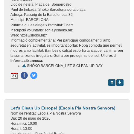
Lloc de neteja:
Platja del Somorrostro
Punt de trobada:
Shôko Barcelona porta platja
Adreça:
Passeig de la Barceloneta, 36
Municipi:
BARCELONA
Públic a qui es dirigeix l'activitat:
Obert
Inscripció voluntaris:
sonia@shoko.biz
Web:
https://shoko.biz/
Informació complementària:
Per participar còmodament i amb
seguretat en lactivitat, és important portar: Roba còmoda que permeti
moures amb facilitat. Bambes o calçat esportiu tancat per caminar per
la sorra i zones irregulars. Gorra per protegir-se del sol. Ulleres d
Informació annexa:
SHÒKO BARCELONA_LET´S CLEAN UP DAY
Let's Clean Up Europe! (Escola Pia Nostra Senyora)
Nom de l'entitat:
Escola Pia Nostra Senyora
Dia:
20 de maig de 2026
Hora inici:
10:00
Hora fi:
13:00
Lloc de neteja:
Parc fluvial Besós