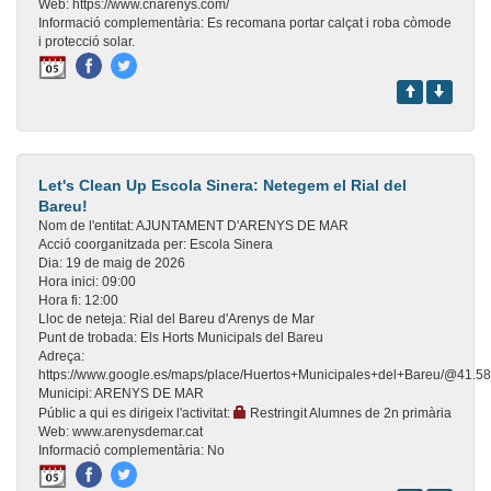
Web:
https://www.cnarenys.com/
Informació complementària:
Es recomana portar calçat i roba còmode
i protecció solar.
Let's Clean Up Escola Sinera: Netegem el Rial del
Bareu!
Nom de l'entitat:
AJUNTAMENT D'ARENYS DE MAR
Acció coorganitzada per:
Escola Sinera
Dia:
19 de maig de 2026
Hora inici:
09:00
Hora fi:
12:00
Lloc de neteja:
Rial del Bareu d'Arenys de Mar
Punt de trobada:
Els Horts Municipals del Bareu
Adreça:
https://www.google.es/maps/place/Huertos+Municipales+del+Bareu/@41.
Municipi:
ARENYS DE MAR
Públic a qui es dirigeix l'activitat:
Restringit Alumnes de 2n primària
Web:
www.arenysdemar.cat
Informació complementària:
No