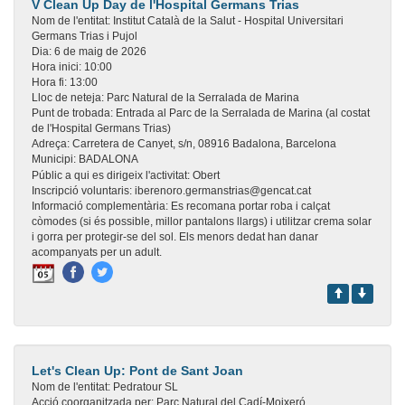
V Clean Up Day de l'Hospital Germans Trias
Nom de l'entitat:
Institut Català de la Salut - Hospital Universitari
Germans Trias i Pujol
Dia:
6 de maig de 2026
Hora inici:
10:00
Hora fi:
13:00
Lloc de neteja:
Parc Natural de la Serralada de Marina
Punt de trobada:
Entrada al Parc de la Serralada de Marina (al costat
de l'Hospital Germans Trias)
Adreça:
Carretera de Canyet, s/n, 08916 Badalona, Barcelona
Municipi:
BADALONA
Públic a qui es dirigeix l'activitat:
Obert
Inscripció voluntaris:
iberenoro.germanstrias@gencat.cat
Informació complementària:
Es recomana portar roba i calçat
còmodes (si és possible, millor pantalons llargs) i utilitzar crema solar
i gorra per protegir-se del sol. Els menors dedat han danar
acompanyats per un adult.
Let's Clean Up: Pont de Sant Joan
Nom de l'entitat:
Pedratour SL
Acció coorganitzada per:
Parc Natural del Cadí-Moixeró