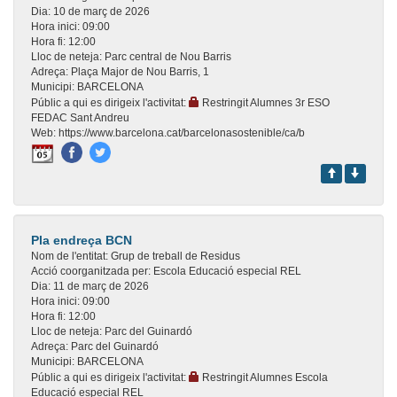
Dia:
10 de març de 2026
Hora inici:
09:00
Hora fi:
12:00
Lloc de neteja:
Parc central de Nou Barris
Adreça:
Plaça Major de Nou Barris, 1
Municipi:
BARCELONA
Públic a qui es dirigeix l'activitat:
Restringit Alumnes 3r ESO
FEDAC Sant Andreu
Web:
https://www.barcelona.cat/barcelonasostenible/ca/b
Pla endreça BCN
Nom de l'entitat:
Grup de treball de Residus
Acció coorganitzada per:
Escola Educació especial REL
Dia:
11 de març de 2026
Hora inici:
09:00
Hora fi:
12:00
Lloc de neteja:
Parc del Guinardó
Adreça:
Parc del Guinardó
Municipi:
BARCELONA
Públic a qui es dirigeix l'activitat:
Restringit Alumnes Escola
Educació especial REL