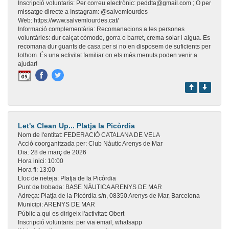
Inscripció voluntaris:
Per correu electrònic: peddta@gmail.com ; O per
missatge directe a Instagram: @salvemlourdes
Web:
https://www.salvemlourdes.cat/
Informació complementària:
Recomanacions a les persones
voluntàries: dur calçat còmode, gorra o barret, crema solar i aigua. Es
recomana dur guants de casa per si no en disposem de suficients per
tothom. És una activitat familiar on els més menuts poden venir a
ajudar!
Let's Clean Up... Platja la Picòrdia
Nom de l'entitat:
FEDERACIÓ CATALANA DE VELA
Acció coorganitzada per:
Club Nàutic Arenys de Mar
Dia:
28 de març de 2026
Hora inici:
10:00
Hora fi:
13:00
Lloc de neteja:
Platja de la Picòrdia
Punt de trobada:
BASE NÀUTICA ARENYS DE MAR
Adreça:
Platja de la Picòrdia s/n, 08350 Arenys de Mar, Barcelona
Municipi:
ARENYS DE MAR
Públic a qui es dirigeix l'activitat:
Obert
Inscripció voluntaris:
per via email, whatsapp