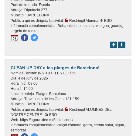
Punt de trobada:
Escola
Adreça:
Diputació 277
Municipi:
BARCELONA
Públic a qui es dirigeix l'activitat:
Restringit Alumnat 4t ESO
Informació complementària:
Roba còmode, esmorzar, aigua, guants,
targeta de metro
CLEAN UP DAY a les platges de Barcelona!
Nom de l'entitat:
INSTITUT LES CORTS
Dia:
4 de juny de 2026
Hora inici:
09:00
Hora fi:
14:00
Lloc de neteja:
Platges Barcelona
Adreça:
Travessera de les Corts, 131-159
Municipi:
BARCELONA
Públic a qui es dirigeix l'activitat:
Restringit ALUMNES DEL
NOSTRE CENTRE - 3r ESO
Web:
https://agora.xtec.cat/ieslescorts/
Informació complementària:
calçat còmode, gorra, crema solar, aigua,
esmorzar