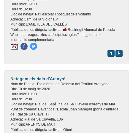
Hora inici:
09:00
Hora fi:
16:30
Lloc de neteja:
Pati escolar i bosquet dels voltants
Adreça:
Camí de la Violona, 4
Municipi:
L'AMETLLA DEL VALLÈS
Públic a qui es dirigeix l'activitat:
Restringit Alumnat de l'escola
Web:
https://agora.xtec.cat/ceipelscingles/?utm_source=
Informació complementària:
-
Netegem els rials d'Arenys!
Nom de l'entitat:
Plataforma en Defensa del Territori Arenyenc
Dia:
10 de maig de 2026
Hora inici:
10:00
Hora fi:
12:30
Lloc de neteja:
Rial del Sepí i rial de Sa Clavella d'Arenys de Mar
Punt de trobada:
Davant de l'Escola Joan Maragall (porta d'entrada
del Rial de Sa Clavella)
Adreça:
Rial de Sa Clavella, 136
Municipi:
ARENYS DE MAR
Públic a qui es dirigeix l'activitat:
Obert