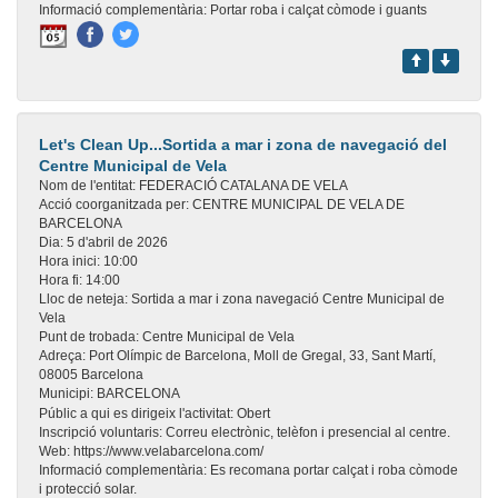
Informació complementària:
Portar roba i calçat còmode i guants
Let's Clean Up...Sortida a mar i zona de navegació del
Centre Municipal de Vela
Nom de l'entitat:
FEDERACIÓ CATALANA DE VELA
Acció coorganitzada per:
CENTRE MUNICIPAL DE VELA DE
BARCELONA
Dia:
5 d'abril de 2026
Hora inici:
10:00
Hora fi:
14:00
Lloc de neteja:
Sortida a mar i zona navegació Centre Municipal de
Vela
Punt de trobada:
Centre Municipal de Vela
Adreça:
Port Olímpic de Barcelona, Moll de Gregal, 33, Sant Martí,
08005 Barcelona
Municipi:
BARCELONA
Públic a qui es dirigeix l'activitat:
Obert
Inscripció voluntaris:
Correu electrònic, telèfon i presencial al centre.
Web:
https://www.velabarcelona.com/
Informació complementària:
Es recomana portar calçat i roba còmode
i protecció solar.