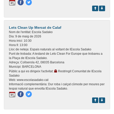
Lets Clean Up Mercat de Calaf
Nom de l'entitat:
Escola Sadako
Dia:
9 de maig de 2026
Hora inici:
10:30
Hora fi:
13:00
Lloc de neteja:
Espais naturals al voltant de lEscola Sadako
Punt de trobada:
A lestand de Lets Clean For Europe que trobareu a
la Plaça de lEscola Sadako.
Adreça:
Collserola 42, 08035 Barcelona
Municipi:
BARCELONA
Públic a qui es dirigeix l'activitat:
Restringit Comunitat de lEscola
Sadako
Web:
www.escolasadako.cat
Informació complementària:
Dur roba i calçat còmode per moures per
lespai natural que envolta lEscola Sadako.