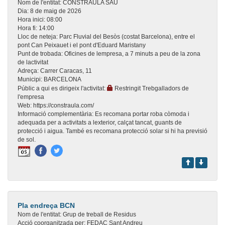
Nom de l'entitat:
CONSTRAULA SAU
Dia:
8 de maig de 2026
Hora inici:
08:00
Hora fi:
14:00
Lloc de neteja:
Parc Fluvial del Besòs (costat Barcelona), entre el
pont Can Peixauet i el pont d'Eduard Maristany
Punt de trobada:
Oficines de lempresa, a 7 minuts a peu de la zona
de lactivitat
Adreça:
Carrer Caracas, 11
Municipi:
BARCELONA
Públic a qui es dirigeix l'activitat:
Restringit Trebgalladors de
l'empresa
Web:
https://constraula.com/
Informació complementària:
Es recomana portar roba còmoda i
adequada per a activitats a lexterior, calçat tancat, guants de
protecció i aigua. També es recomana protecció solar si hi ha previsió
de sol.
Pla endreça BCN
Nom de l'entitat:
Grup de treball de Residus
Acció coorganitzada per:
FEDAC Sant Andreu