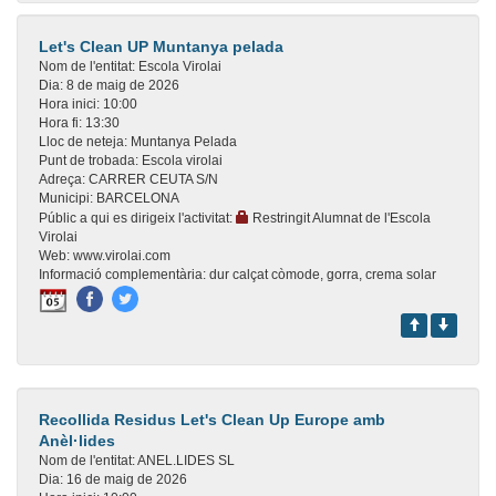
Let's Clean UP Muntanya pelada
Nom de l'entitat:
Escola Virolai
Dia:
8 de maig de 2026
Hora inici:
10:00
Hora fi:
13:30
Lloc de neteja:
Muntanya Pelada
Punt de trobada:
Escola virolai
Adreça:
CARRER CEUTA S/N
Municipi:
BARCELONA
Públic a qui es dirigeix l'activitat:
Restringit Alumnat de l'Escola
Virolai
Web:
www.virolai.com
Informació complementària:
dur calçat còmode, gorra, crema solar
Recollida Residus Let's Clean Up Europe amb
Anèl·lides
Nom de l'entitat:
ANEL.LIDES SL
Dia:
16 de maig de 2026