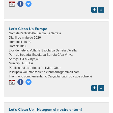
Let's Clean Up Europe
Nom de l'entitat:
Afa Escola La Serreta
Dia:
8 de maig de 2026
Hora inici:
16:30
Hora fi:
18:30
Lloc de neteja:
Voltants Escola La Serreta d'Alella
Punt de trobada:
Escola La Serreta C/La Vinya
Adreça:
C/La Vinya,40
Municipi:
ALELLA
Públic a qui es dirigeix l'activitat:
Obert
Inscripció voluntaris:
elena.eichmann@hotmail.com
Informació complementària:
Calçat tancat i roba que cobreixi
Let's Clean Up - Netegem el nostre entorn!