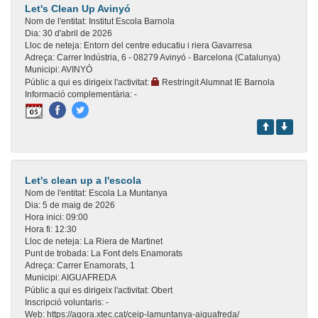
Let's Clean Up Avinyó
Nom de l'entitat:
Institut Escola Barnola
Dia:
30 d'abril de 2026
Lloc de neteja:
Entorn del centre educatiu i riera Gavarresa
Adreça:
Carrer Indústria, 6 - 08279 Avinyó - Barcelona (Catalunya)
Municipi:
AVINYÓ
Públic a qui es dirigeix l'activitat:
Restringit Alumnat IE Barnola
Informació complementària:
-
Let's clean up a l'escola
Nom de l'entitat:
Escola La Muntanya
Dia:
5 de maig de 2026
Hora inici:
09:00
Hora fi:
12:30
Lloc de neteja:
La Riera de Martinet
Punt de trobada:
La Font dels Enamorats
Adreça:
Carrer Enamorats, 1
Municipi:
AIGUAFREDA
Públic a qui es dirigeix l'activitat:
Obert
Inscripció voluntaris:
-
Web:
https://agora.xtec.cat/ceip-lamuntanya-aiguafreda/