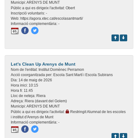
Municipi:
ARENYS DE MUNT
Públic a qui es dirigeix l'activitat:
Obert
Inscripció voluntaris:
-
Web:
https://agora.xtec.cat/escolasantmarti/
Informació complementària:
-
Let's Clean Up Arenys de Munt
Nom de l'entitat:
Institut Domènec Perramon
Acció coorganitzada per:
Escola Sant Martí i Escola Subirans
Dia:
14 de maig de 2026
Hora inici:
10:15
Hora fi:
11:45
Lloc de neteja:
Riera
Adreça:
Riera (davant del Golem)
Municipi:
ARENYS DE MUNT
Públic a qui es dirigeix l'activitat:
Restringit Alumnat de les escoles
i institut d'Arenys de Munt
Informació complementària:
-