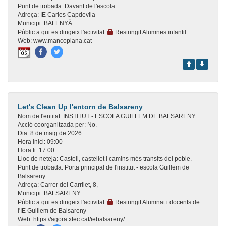
Punt de trobada:
Davant de l'escola
Adreça:
IE Carles Capdevila
Municipi:
BALENYÀ
Públic a qui es dirigeix l'activitat:
Restringit Alumnes infantil
Web:
www.mancoplana.cat
Let's Clean Up l'entorn de Balsareny
Nom de l'entitat:
INSTITUT - ESCOLA GUILLEM DE BALSARENY
Acció coorganitzada per:
No.
Dia:
8 de maig de 2026
Hora inici:
09:00
Hora fi:
17:00
Lloc de neteja:
Castell, castellet i camins més transits del poble.
Punt de trobada:
Porta principal de l'institut - escola Guillem de
Balsareny.
Adreça:
Carrer del Carrilet, 8,
Municipi:
BALSARENY
Públic a qui es dirigeix l'activitat:
Restringit Alumnat i docents de
l'IE Guillem de Balsareny
Web:
https://agora.xtec.cat/iebalsareny/