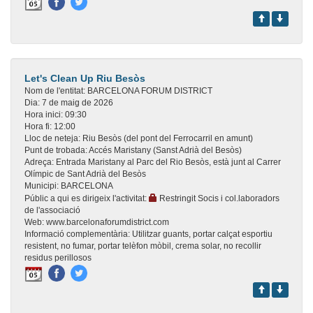
Let's Clean Up Riu Besòs
Nom de l'entitat:
BARCELONA FORUM DISTRICT
Dia:
7 de maig de 2026
Hora inici:
09:30
Hora fi:
12:00
Lloc de neteja:
Riu Besòs (del pont del Ferrocarril en amunt)
Punt de trobada:
Accés Maristany (Sanst Adrià del Besòs)
Adreça:
Entrada Maristany al Parc del Rio Besòs, està junt al Carrer
Olímpic de Sant Adrià del Besòs
Municipi:
BARCELONA
Públic a qui es dirigeix l'activitat:
Restringit Socis i col.laboradors
de l'associació
Web:
www.barcelonaforumdistrict.com
Informació complementària:
Utilitzar guants, portar calçat esportiu
resistent, no fumar, portar telèfon mòbil, crema solar, no recollir
residus perillosos