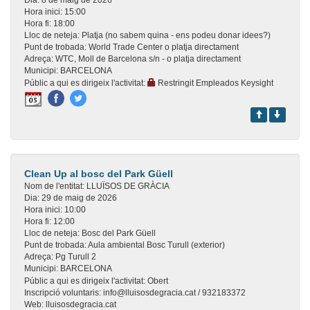
Dia:
8 de maig de 2026
Hora inici:
15:00
Hora fi:
18:00
Lloc de neteja:
Platja (no sabem quina - ens podeu donar idees?)
Punt de trobada:
World Trade Center o platja directament
Adreça:
WTC, Moll de Barcelona s/n - o platja directament
Municipi:
BARCELONA
Públic a qui es dirigeix l'activitat:
Restringit Empleados Keysight
Clean Up al bosc del Park Güell
Nom de l'entitat:
LLUÏSOS DE GRÀCIA
Dia:
29 de maig de 2026
Hora inici:
10:00
Hora fi:
12:00
Lloc de neteja:
Bosc del Park Güell
Punt de trobada:
Aula ambiental Bosc Turull (exterior)
Adreça:
Pg Turull 2
Municipi:
BARCELONA
Públic a qui es dirigeix l'activitat:
Obert
Inscripció voluntaris:
info@lluisosdegracia.cat / 932183372
Web:
lluisosdegracia.cat