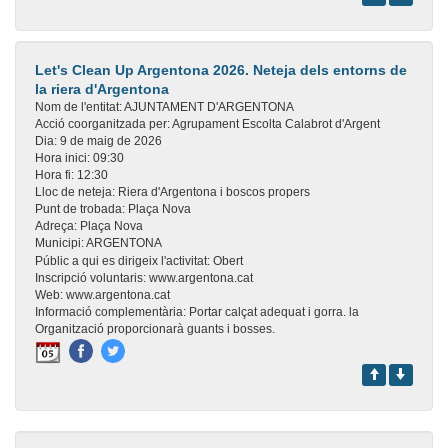
Let's Clean Up Argentona 2026. Neteja dels entorns de
la riera d'Argentona
Nom de l'entitat:
AJUNTAMENT D'ARGENTONA
Acció coorganitzada per:
Agrupament Escolta Calabrot d'Argent
Dia:
9 de maig de 2026
Hora inici:
09:30
Hora fi:
12:30
Lloc de neteja:
Riera d'Argentona i boscos propers
Punt de trobada:
Plaça Nova
Adreça:
Plaça Nova
Municipi:
ARGENTONA
Públic a qui es dirigeix l'activitat:
Obert
Inscripció voluntaris:
www.argentona.cat
Web:
www.argentona.cat
Informació complementària:
Portar calçat adequat i gorra. la
Organització proporcionarà guants i bosses.